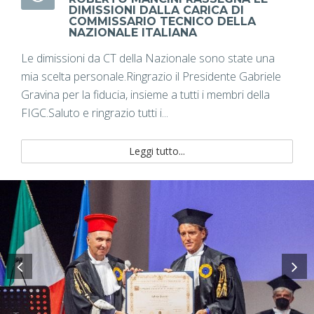
DIMISSIONI DALLA CARICA DI
COMMISSARIO TECNICO DELLA
NAZIONALE ITALIANA
Le dimissioni da CT della Nazionale sono state una
mia scelta personale.Ringrazio il Presidente Gabriele
Gravina per la fiducia, insieme a tutti i membri della
FIGC.Saluto e ringrazio tutti i...
Leggi tutto...
Previous
Ne