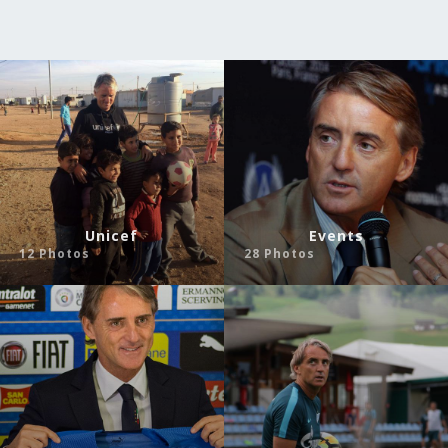
La mia carriera
Unicef
Events
12 Photos
28 Photos