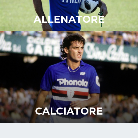
ALLENATORE
“Voglio vincere tutto!”
La mia carriera
CALCIATORE
“A volte gioco ancora a pallone, segno goal, faccio assist
e colpi di tacco… poi mi sveglio ed era solo un sogno!”